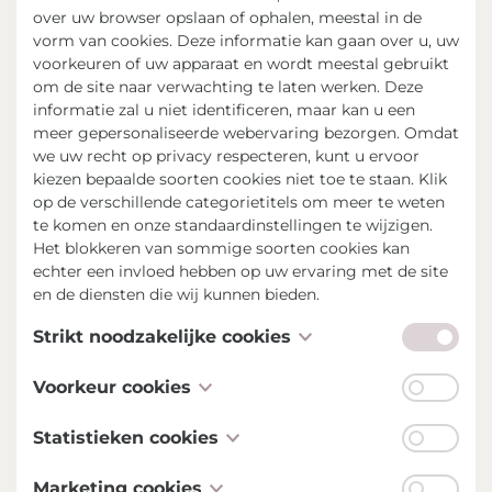
over uw browser opslaan of ophalen, meestal in de
Facebook
vorm van cookies. Deze informatie kan gaan over u, uw
voorkeuren of uw apparaat en wordt meestal gebruikt
om de site naar verwachting te laten werken. Deze
informatie zal u niet identificeren, maar kan u een
meer gepersonaliseerde webervaring bezorgen. Omdat
we uw recht op privacy respecteren, kunt u ervoor
kiezen bepaalde soorten cookies niet toe te staan. Klik
op de verschillende categorietitels om meer te weten
te komen en onze standaardinstellingen te wijzigen.
Het blokkeren van sommige soorten cookies kan
echter een invloed hebben op uw ervaring met de site
en de diensten die wij kunnen bieden.
Strikt noodzakelijke cookies
Deze cookies zijn noodzakelijk voor het functioneren
Voorkeur cookies
van de website en kunnen niet uitgeschakeld worden in
onze systemen. Deze worden meestal alleen ingesteld
Voorkeur cookies, ook gekend als
Statistieken cookies
als een reactie op acties die door u werden
“functionaliteitscookies”, stellen een website in staat
ondernomen inzake een verzoek om diensten, zoals het
om keuzes die u in het verleden heeft gemaakt te
Statistieken cookies, ook gekend als “prestatiecookies”,
Marketing cookies