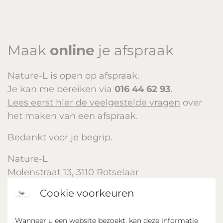
Maak
online
je afspraak
Nature-L is open op afspraak.
Je kan me bereiken via
016 44 62 93
.
Lees eerst hier de veelgestelde vragen
over
het maken van een afspraak.
Bedankt voor je begrip.
Nature-L
Molenstraat 13, 3110 Rotselaar
BTW: BE 0732 379 692
Cookie voorkeuren
Volg me op:
Instagram
Wanneer u een website bezoekt, kan deze informatie